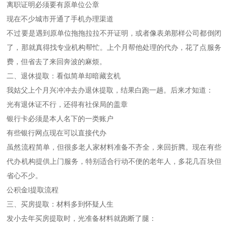
离职证明必须要有原单位公章
现在不少城市开通了手机办理渠道
不过要是遇到原单位拖拖拉拉不开证明，或者像表弟那样公司都倒闭
了，那就真得找专业机构帮忙。上个月帮他处理的代办，花了点服务
费，但省去了来回奔波的麻烦。
二、退休提取：看似简单却暗藏玄机
我姑父上个月兴冲冲去办退休提取，结果白跑一趟。后来才知道：
光有退休证不行，还得有社保局的盖章
银行卡必须是本人名下的一类账户
有些银行网点现在可以直接代办
虽然流程简单，但很多老人家材料准备不齐全，来回折腾。现在有些
代办机构提供上门服务，特别适合行动不便的老年人，多花几百块但
省心不少。
公积金l提取流程
三、买房提取：材料多到怀疑人生
发小去年买房提取时，光准备材料就跑断了腿：